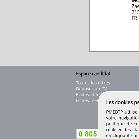
MO
Za
21
FR
Espace candidat
Toutes les offres
Déposer un CV
Ecoles et formations
Fiches métiers
Les cookies p
PMEBTP utilise 
votre navigatio
politique de con
réaliser des sta
en cliquant sur