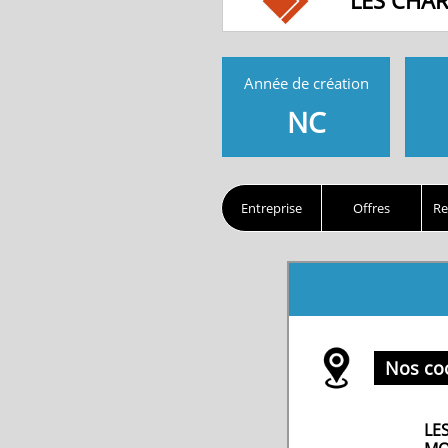
LES CHA
Année de création
NC
Entreprise
Offres
Re
Nos co
LE