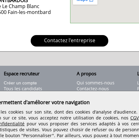
NTBARDOIS
e Le Champ Blanc
500
Fain-les-montbard
Contactez l'entreprise
Espace recruteur
A propos
L
Qui sommes-nous
Créer un compte
Tous les candidats
Contactez-nous
Déposer une annonce
Nos partenaires
C
Déposer une offre de stage
Informations légales
ermettent d'améliorer votre navigation
Nos tarifs
Conditions générales
les cookies sur son site, dont des cookies d'analyse d'audience
Rejoignez nos équipes
n sur ce site, vous acceptez notre utilisation de cookies, nos
CGV
fidentialité
pour vous proposer des services adaptés à vos centr
tistiques de visites.
Vous pouvez choisir de refuser ou de personn
Retrouvez-nous sur les réseaux sociaux
 le bouton "Personnaliser". Par ailleurs, vous pouvez à tout momen