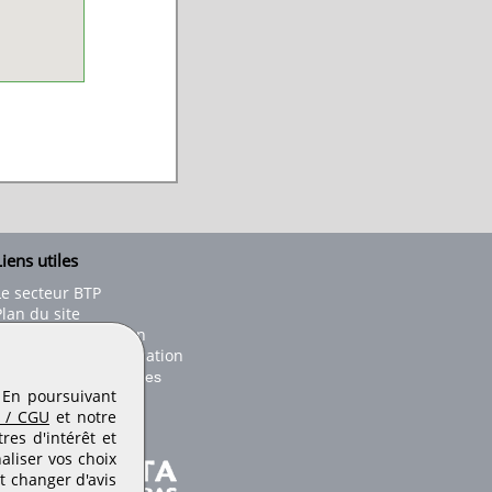
iens utiles
Le secteur BTP
Plan du site
onseils d'utilisation
Conditions de publication
Paramètres des cookies
. En poursuivant
 / CGU
et notre
es d'intérêt et
aliser vos choix
t changer d'avis