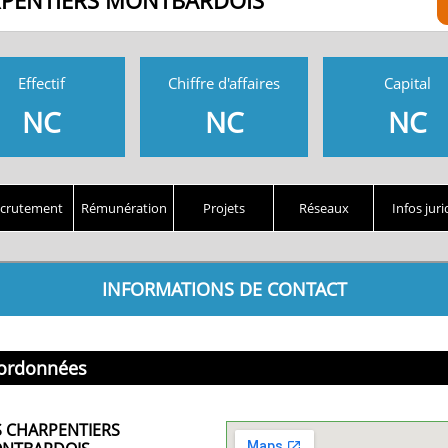
RPENTIERS MONTBARDOIS
Effectif
Chiffre d'affaires
Capital
NC
NC
NC
crutement
Rémunération
Projets
Réseaux
Infos juri
INFORMATIONS DE CONTACT
ordonnées
S CHARPENTIERS