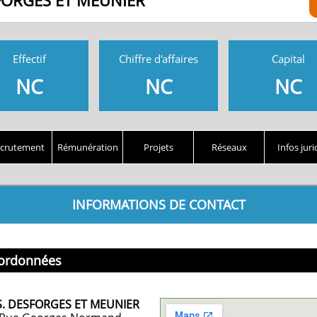
FORGES ET MEUNIER
Effectif
Chiffre d'affaires
Capital
NC
NC
NC
crutement
Rémunération
Projets
Réseaux
Infos juri
INFORMATIONS DE CONTACT
ordonnées
S. DESFORGES ET MEUNIER