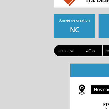
ETS. DES
Année de création
NC
Entreprise
Offres
Re
Nos co
ET