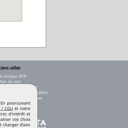
iens utiles
Le secteur BTP
Plan du site
onseils d'utilisation
Conditions de publication
Paramètres des cookies
. En poursuivant
 / CGU
et notre
es d'intérêt et
aliser vos choix
t changer d'avis