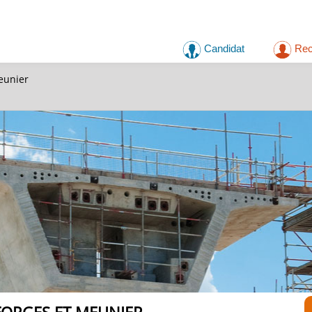
Candidat
Rec
eunier