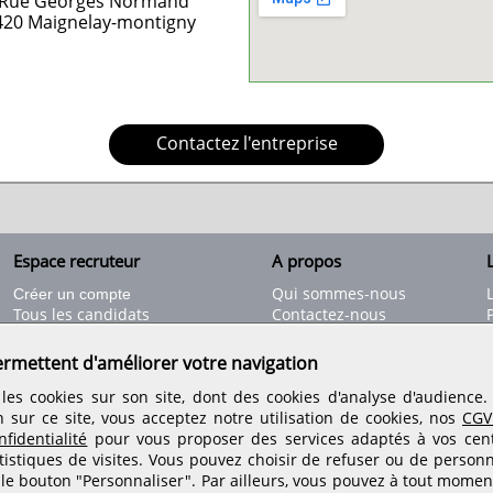
 Rue Georges Normand
420
Maignelay-montigny
Contactez l'entreprise
Espace recruteur
A propos
L
Qui sommes-nous
Créer un compte
Tous les candidats
Contactez-nous
Déposer une annonce
Nos partenaires
C
Déposer une offre de stage
Informations légales
ermettent d'améliorer votre navigation
Nos tarifs
Conditions générales
les cookies sur son site, dont des cookies d'analyse d'audience
Rejoignez nos équipes
n sur ce site, vous acceptez notre utilisation de cookies, nos
CGV
fidentialité
pour vous proposer des services adaptés à vos centr
tistiques de visites.
Vous pouvez choisir de refuser ou de personn
Retrouvez-nous sur les réseaux sociaux
 le bouton "Personnaliser". Par ailleurs, vous pouvez à tout momen