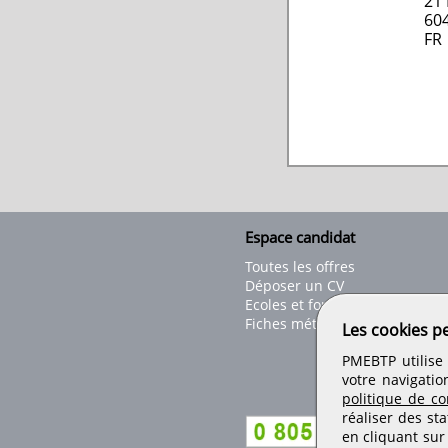
21
60
FR
Espace candidat
Toutes les offres
Déposer un CV
Ecoles et formations
Fiches métiers
Les cookies p
PMEBTP utilise 
votre navigatio
politique de con
réaliser des sta
en cliquant sur