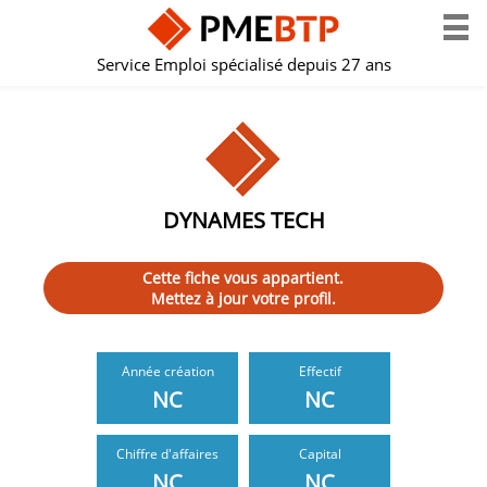
Service Emploi spécialisé depuis 27 ans
DYNAMES TECH
Cette fiche vous appartient.
Mettez à jour votre profil.
Année création
Effectif
NC
NC
Chiffre d'affaires
Capital
NC
NC