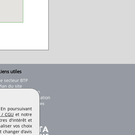
iens utiles
Le secteur BTP
Plan du site
onseils d'utilisation
Conditions de publication
Paramètres des cookies
. En poursuivant
 / CGU
et notre
es d'intérêt et
aliser vos choix
t changer d'avis