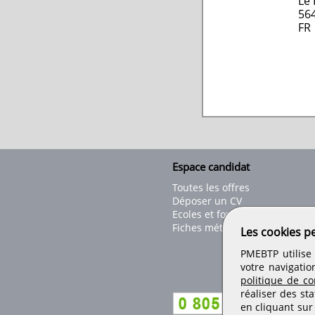
Le 
56
FR
Espace candidat
Toutes les offres
Déposer un CV
Ecoles et formations
Fiches métiers
Les cookies p
PMEBTP utilise 
votre navigatio
politique de con
réaliser des sta
en cliquant sur