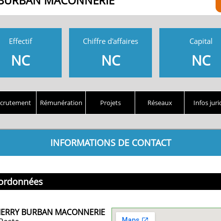
 BURBAN MACONNERIE
Effectif
Chiffre d'affaires
Capital
NC
NC
NC
crutement
Rémunération
Projets
Réseaux
Infos juri
INFORMATIONS DE CONTACT
ordonnées
IERRY BURBAN MACONNERIE