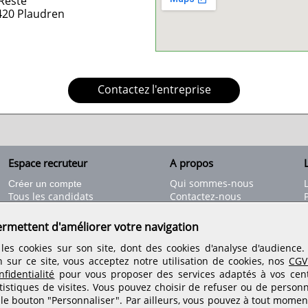
Reste
420
Plaudren
Contactez l'entreprise
Espace recruteur
A propos
L
Qui sommes-nous
Créer un compte
Tous les candidats
Contactez-nous
Déposer une annonce
Nos partenaires
C
Déposer une offre de stage
Informations légales
ermettent d'améliorer votre navigation
Nos tarifs
Conditions générales
les cookies sur son site, dont des cookies d'analyse d'audience
Rejoignez nos équipes
n sur ce site, vous acceptez notre utilisation de cookies, nos
CGV
fidentialité
pour vous proposer des services adaptés à vos centr
tistiques de visites.
Vous pouvez choisir de refuser ou de personn
Retrouvez-nous sur les réseaux sociaux
 le bouton "Personnaliser". Par ailleurs, vous pouvez à tout momen