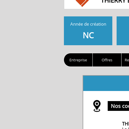
THIERRY
Année de création
NC
Entreprise
Offres
Re
Nos co
TH