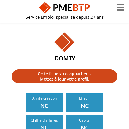
Service Emploi spécialisé depuis 27 ans
DOMTY
Cette fiche vous appartient.
Mettez à jour votre profil.
Année création
Effectif
NC
NC
Chiffre d'affaires
Capital
NC
NC