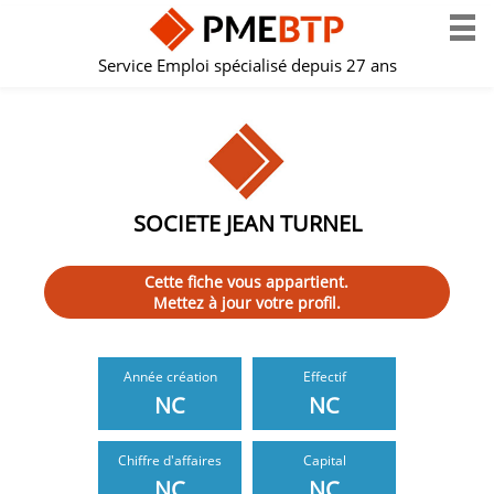
Service Emploi spécialisé depuis 27 ans
SOCIETE JEAN TURNEL
Cette fiche vous appartient.
Mettez à jour votre profil.
Année création
Effectif
NC
NC
Chiffre d'affaires
Capital
NC
NC