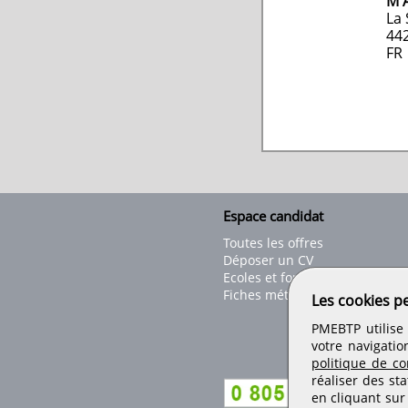
M 
La 
44
FR
Espace candidat
Toutes les offres
Déposer un CV
Ecoles et formations
Fiches métiers
Les cookies p
PMEBTP utilise 
votre navigatio
politique de con
réaliser des sta
en cliquant sur