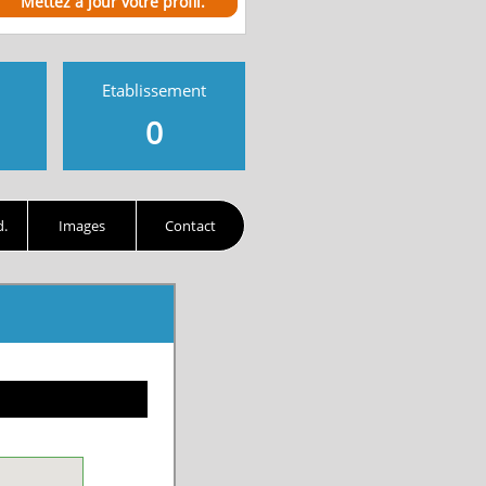
Mettez à jour votre profil.
Etablissement
0
d.
Images
Contact