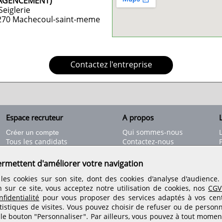
AGENCEMENT)
Seiglerie
270
Machecoul-saint-meme
Contactez l'entreprise
Espace recruteur
A propos
L
Qui sommes-nous
Créer un compte
Tous les candidats
Contactez-nous
Déposer une annonce
Nos partenaires
C
Déposer une offre de stage
Informations légales
ermettent d'améliorer votre navigation
Nos tarifs
Conditions générales
les cookies sur son site, dont des cookies d'analyse d'audience
Rejoignez nos équipes
n sur ce site, vous acceptez notre utilisation de cookies, nos
CGV
fidentialité
pour vous proposer des services adaptés à vos centr
tistiques de visites.
Vous pouvez choisir de refuser ou de personn
Retrouvez-nous sur les réseaux sociaux
 le bouton "Personnaliser". Par ailleurs, vous pouvez à tout momen