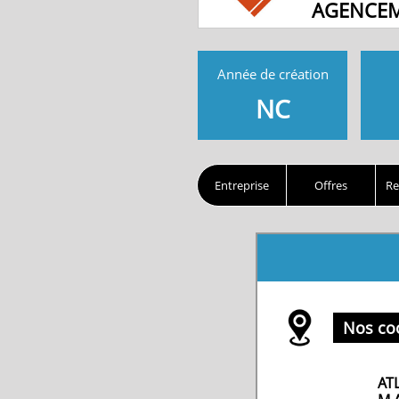
AGENCEM
Année de création
NC
Entreprise
Offres
Re
Nos co
AT