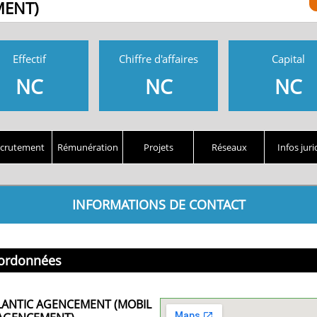
ENT)
Effectif
Chiffre d'affaires
Capital
NC
NC
NC
crutement
Rémunération
Projets
Réseaux
Infos juri
INFORMATIONS DE CONTACT
ordonnées
LANTIC AGENCEMENT (MOBIL