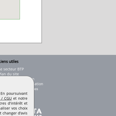
iens utiles
Le secteur BTP
Plan du site
onseils d'utilisation
Conditions de publication
Paramètres des cookies
. En poursuivant
 / CGU
et notre
es d'intérêt et
aliser vos choix
t changer d'avis