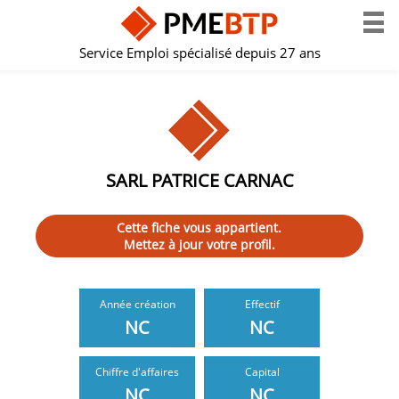
Service Emploi spécialisé depuis 27 ans
SARL PATRICE CARNAC
Cette fiche vous appartient.
Mettez à jour votre profil.
Année création
Effectif
NC
NC
Chiffre d'affaires
Capital
NC
NC