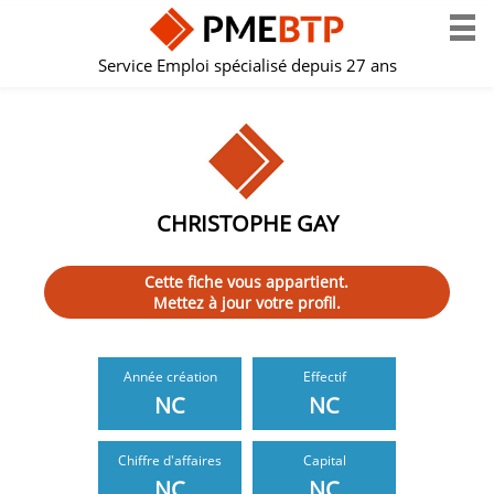
Service Emploi spécialisé depuis 27 ans
CHRISTOPHE GAY
Cette fiche vous appartient.
Mettez à jour votre profil.
Année création
Effectif
NC
NC
Chiffre d'affaires
Capital
NC
NC