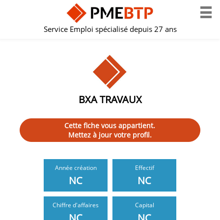
Service Emploi spécialisé depuis 27 ans
BXA TRAVAUX
Cette fiche vous appartient.
Mettez à jour votre profil.
Année création
Effectif
NC
NC
Chiffre d'affaires
Capital
NC
NC