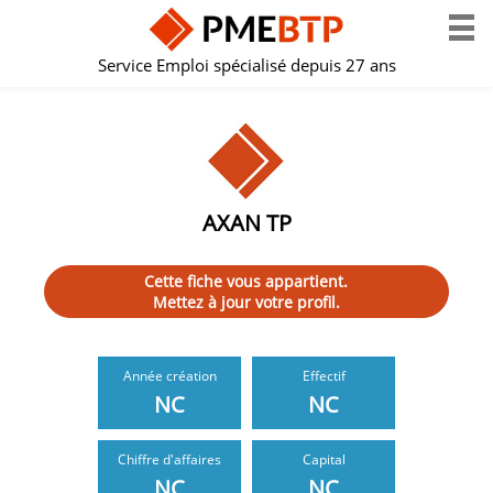
Service Emploi spécialisé depuis 27 ans
AXAN TP
Cette fiche vous appartient.
Mettez à jour votre profil.
Année création
Effectif
NC
NC
Chiffre d'affaires
Capital
NC
NC