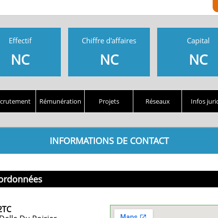
Effectif
Chiffre d'affaires
Capital
NC
NC
NC
crutement
Rémunération
Projets
Réseaux
Infos juri
INFORMATIONS DE CONTACT
ordonnées
2TC