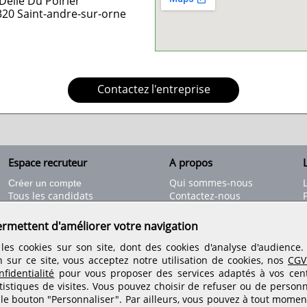
Delle Du Poirier
320
Saint-andre-sur-orne
Contactez l'entreprise
Espace recruteur
A propos
L
Qui sommes-nous
Créer un compte
Tous les candidats
Contactez-nous
Déposer une annonce
Nos partenaires
C
Déposer une offre de stage
Informations légales
ermettent d'améliorer votre navigation
Nos tarifs
Conditions générales
les cookies sur son site, dont des cookies d'analyse d'audience
Rejoignez nos équipes
n sur ce site, vous acceptez notre utilisation de cookies, nos
CGV
fidentialité
pour vous proposer des services adaptés à vos centr
tistiques de visites.
Vous pouvez choisir de refuser ou de personn
Retrouvez-nous sur les réseaux sociaux
 le bouton "Personnaliser". Par ailleurs, vous pouvez à tout momen