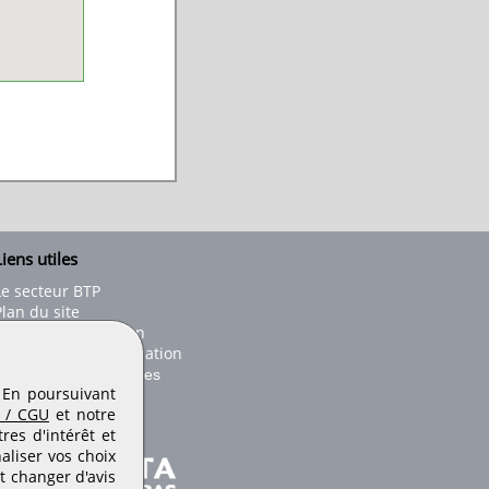
iens utiles
Le secteur BTP
Plan du site
onseils d'utilisation
Conditions de publication
Paramètres des cookies
. En poursuivant
 / CGU
et notre
es d'intérêt et
aliser vos choix
t changer d'avis