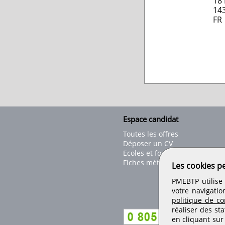
18 
14
FR
Espace candidat
Toutes les offres
Déposer un CV
Ecoles et formations
Fiches métiers
Les cookies p
PMEBTP utilise 
votre navigatio
politique de con
réaliser des sta
en cliquant sur