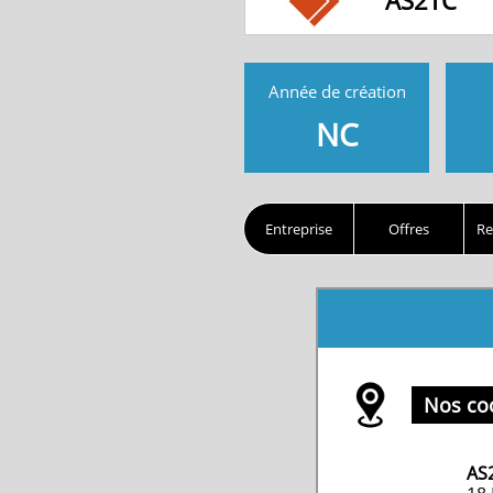
AS2TC
Année de création
NC
Entreprise
Offres
Re
Nos co
AS