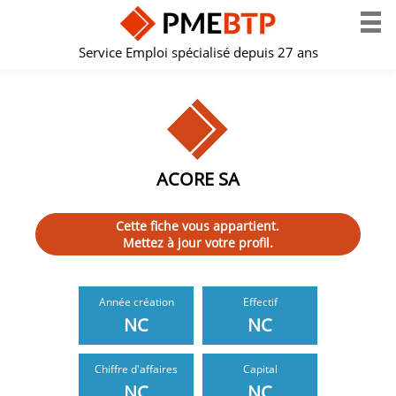
Service Emploi spécialisé depuis 27 ans
ACORE SA
Cette fiche vous appartient.
Mettez à jour votre profil.
Année création
Effectif
NC
NC
Chiffre d'affaires
Capital
NC
NC