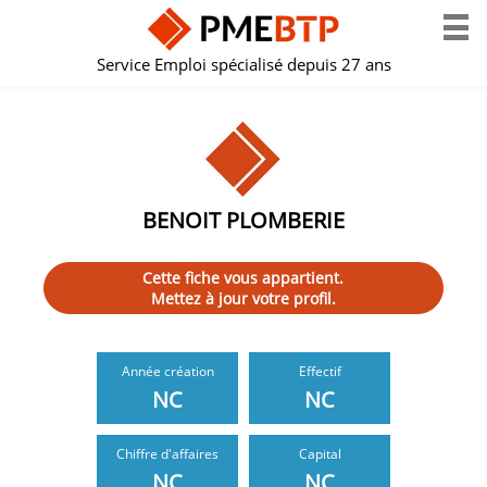
Service Emploi spécialisé depuis 27 ans
BENOIT PLOMBERIE
Cette fiche vous appartient.
Mettez à jour votre profil.
Année création
Effectif
NC
NC
Chiffre d'affaires
Capital
NC
NC