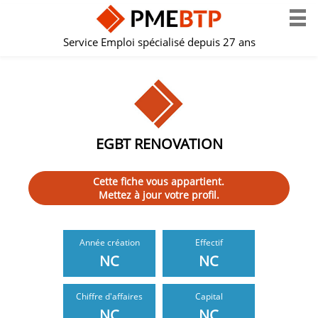
Service Emploi spécialisé depuis 27 ans
EGBT RENOVATION
Cette fiche vous appartient.
Mettez à jour votre profil.
Année création
Effectif
NC
NC
Chiffre d'affaires
Capital
NC
NC