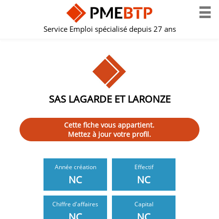
Service Emploi spécialisé depuis 27 ans
SAS LAGARDE ET LARONZE
Cette fiche vous appartient.
Mettez à jour votre profil.
Année création
Effectif
NC
NC
Chiffre d'affaires
Capital
NC
NC