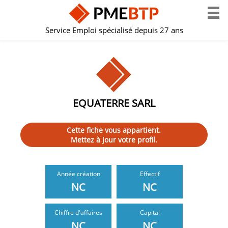
Service Emploi spécialisé depuis 27 ans
EQUATERRE SARL
Cette fiche vous appartient.
Mettez à jour votre profil.
Année création
Effectif
NC
NC
Chiffre d'affaires
Capital
NC
NC