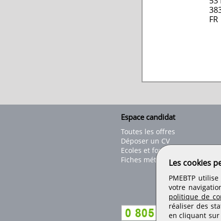
53 
38
FR
Espace candidat
Toutes les offres
Déposer un CV
Ecoles et formations
Fiches métiers
Les cookies p
PMEBTP utilise 
votre navigatio
politique de con
réaliser des sta
en cliquant sur