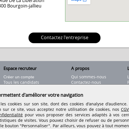
Rue De La Liberation
300
Bourgoin-jallieu
Contactez l'entreprise
Espace recruteur
A propos
L
Qui sommes-nous
Créer un compte
Tous les candidats
Contactez-nous
Déposer une annonce
Nos partenaires
C
Déposer une offre de stage
Informations légales
ermettent d'améliorer votre navigation
Nos tarifs
Conditions générales
les cookies sur son site, dont des cookies d'analyse d'audience
Rejoignez nos équipes
n sur ce site, vous acceptez notre utilisation de cookies, nos
CGV
fidentialité
pour vous proposer des services adaptés à vos centr
tistiques de visites.
Vous pouvez choisir de refuser ou de personn
Retrouvez-nous sur les réseaux sociaux
 le bouton "Personnaliser". Par ailleurs, vous pouvez à tout momen