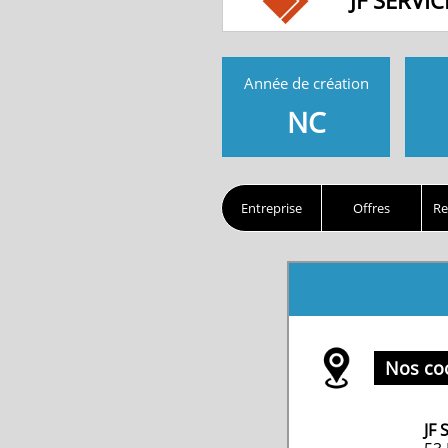
JF SERVI
Année de création
NC
Entreprise
Offres
Re
Nos co
JF