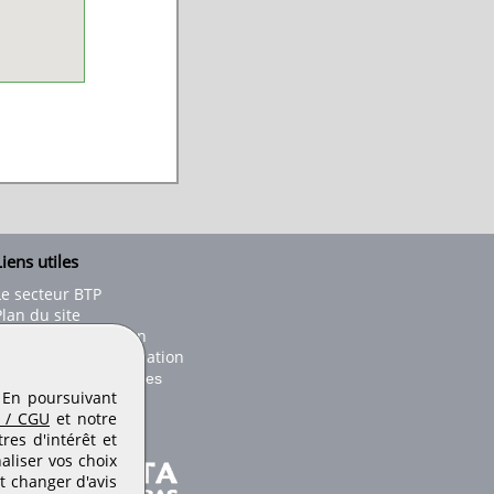
iens utiles
Le secteur BTP
Plan du site
onseils d'utilisation
Conditions de publication
Paramètres des cookies
. En poursuivant
 / CGU
et notre
es d'intérêt et
aliser vos choix
t changer d'avis