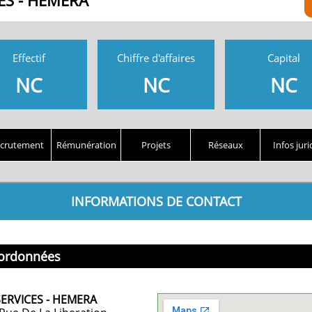
CES - HEMERA
Effectif
Chiffre d'affaires
Capital
NC
NC
NC
crutement
Rémunération
Projets
Réseaux
Infos juri
INFORMATIONS DE CONTACT
ordonnées
 SERVICES - HEMERA