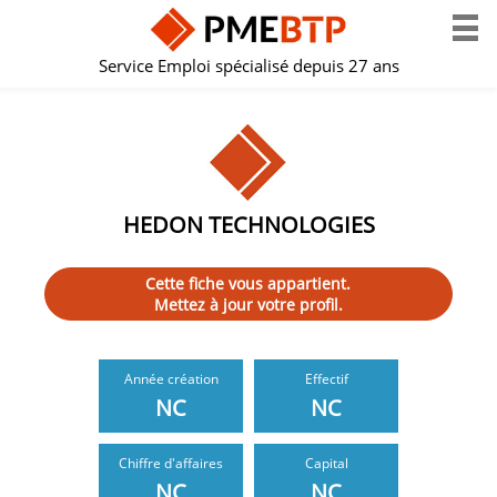
Service Emploi spécialisé depuis 27 ans
HEDON TECHNOLOGIES
Cette fiche vous appartient.
Mettez à jour votre profil.
Année création
Effectif
NC
NC
Chiffre d'affaires
Capital
NC
NC