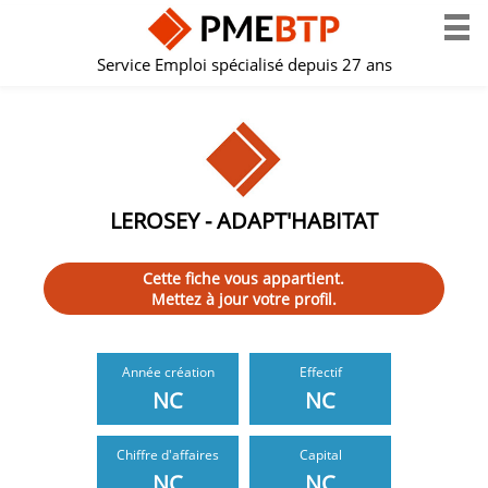
Service Emploi spécialisé depuis 27 ans
LEROSEY - ADAPT'HABITAT
Cette fiche vous appartient.
Mettez à jour votre profil.
Année création
Effectif
NC
NC
Chiffre d'affaires
Capital
NC
NC