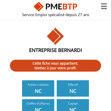
Service Emploi spécialisé depuis 27 ans
ENTREPRISE BERNARDI
Cette fiche vous appartient.
Mettez à jour votre profil.
Année création
Effectif
NC
NC
Chiffre d'affaires
Capital
NC
NC