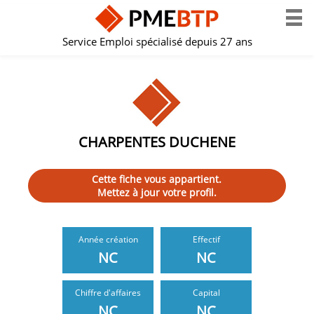
Service Emploi spécialisé depuis 27 ans
CHARPENTES DUCHENE
Cette fiche vous appartient.
Mettez à jour votre profil.
Année création
Effectif
NC
NC
Chiffre d'affaires
Capital
NC
NC