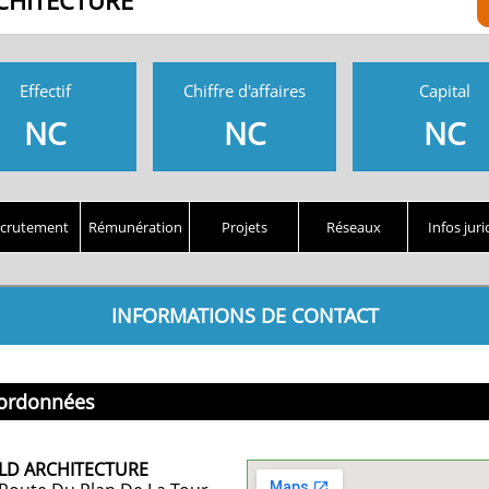
CHITECTURE
Effectif
Chiffre d'affaires
Capital
NC
NC
NC
crutement
Rémunération
Projets
Réseaux
Infos juri
INFORMATIONS DE CONTACT
ordonnées
LD ARCHITECTURE