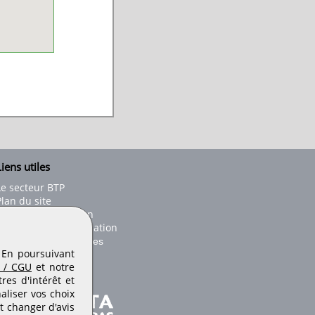
iens utiles
Le secteur BTP
Plan du site
onseils d'utilisation
Conditions de publication
Paramètres des cookies
. En poursuivant
 / CGU
et notre
es d'intérêt et
aliser vos choix
t changer d'avis