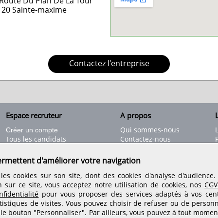
Route Du Plan De La Tour
120
Sainte-maxime
Contactez l'entreprise
Espace recruteur
A propos
L
Qui sommes-nous
Créer un compte
Tous les candidats
Contactez-nous
Déposer une annonce
Nos partenaires
C
Déposer une offre de stage
Informations légales
ermettent d'améliorer votre navigation
Nos tarifs
Conditions générales
les cookies sur son site, dont des cookies d'analyse d'audience
Rejoignez nos équipes
n sur ce site, vous acceptez notre utilisation de cookies, nos
CGV
fidentialité
pour vous proposer des services adaptés à vos centr
tistiques de visites.
Vous pouvez choisir de refuser ou de personn
Retrouvez-nous sur les réseaux sociaux
 le bouton "Personnaliser". Par ailleurs, vous pouvez à tout momen