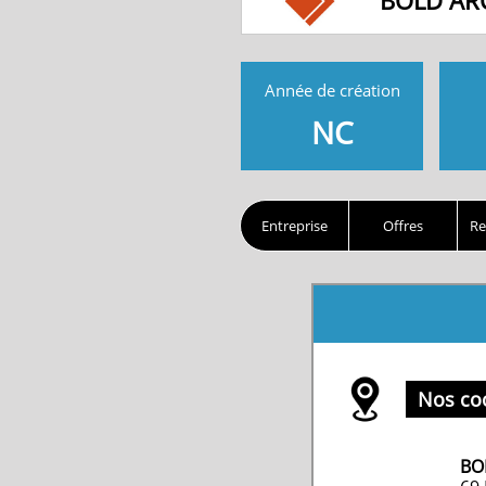
BOLD AR
Année de création
NC
Entreprise
Offres
Re
Nos co
BO