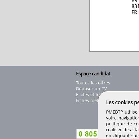
69 
83
FR
Espace candidat
Toutes les offres
Déposer un CV
Ecoles et formations
Fiches métiers
Les cookies p
PMEBTP utilise 
votre navigatio
politique de con
réaliser des sta
en cliquant sur