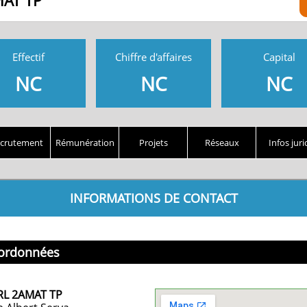
AT TP
Effectif
Chiffre d'affaires
Capital
NC
NC
NC
crutement
Rémunération
Projets
Réseaux
Infos juri
INFORMATIONS DE CONTACT
ordonnées
RL 2AMAT TP