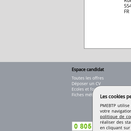
Rue
55
FR
Espace candidat
Toutes les offres
Déposer un CV
Ecoles et formations
Fiches métiers
Les cookies p
PMEBTP utilise 
votre navigatio
politique de con
réaliser des sta
en cliquant sur