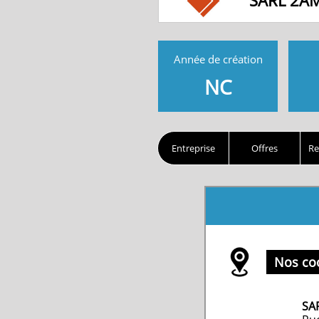
SARL 2AM
Année de création
NC
Entreprise
Offres
Re
Nos co
SA