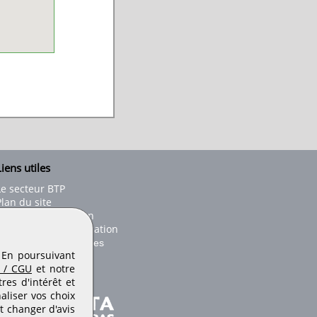
iens utiles
Le secteur BTP
Plan du site
onseils d'utilisation
Conditions de publication
Paramètres des cookies
. En poursuivant
 / CGU
et notre
es d'intérêt et
aliser vos choix
t changer d'avis