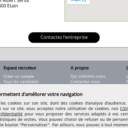
 Albert Serva
400
Etain
Contactez l'entreprise
Espace recruteur
A propos
L
Qui sommes-nous
Créer un compte
Tous les candidats
Contactez-nous
Déposer une annonce
Nos partenaires
C
Déposer une offre de stage
Informations légales
ermettent d'améliorer votre navigation
Nos tarifs
Conditions générales
les cookies sur son site, dont des cookies d'analyse d'audience
Rejoignez nos équipes
n sur ce site, vous acceptez notre utilisation de cookies, nos
CGV
fidentialité
pour vous proposer des services adaptés à vos centr
tistiques de visites.
Vous pouvez choisir de refuser ou de personn
Retrouvez-nous sur les réseaux sociaux
 le bouton "Personnaliser". Par ailleurs, vous pouvez à tout momen