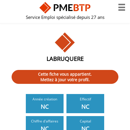
Service Emploi spécialisé depuis 27 ans
LABRUQUERE
Cette fiche vous appartient.
Mettez à jour votre profil.
Année création
Effectif
NC
NC
Chiffre d'affaires
Capital
NC
NC