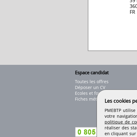
39 
36
FR
Espace candidat
Toutes les offres
Déposer un CV
Ecoles et formations
Fiches métiers
Les cookies p
PMEBTP utilise 
votre navigatio
politique de con
réaliser des sta
en cliquant sur