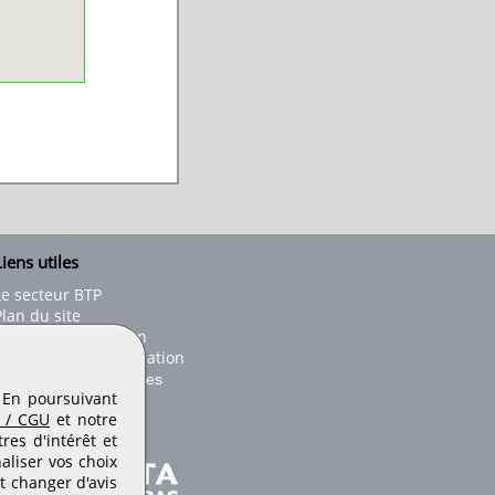
iens utiles
Le secteur BTP
Plan du site
onseils d'utilisation
Conditions de publication
Paramètres des cookies
. En poursuivant
 / CGU
et notre
es d'intérêt et
aliser vos choix
t changer d'avis