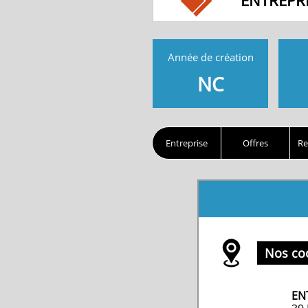
ENTREPR
Année de création
NC
Entreprise
Offres
Re
Nos co
EN