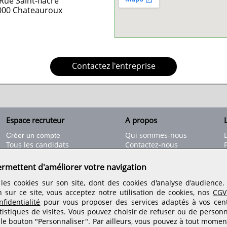
Rue Saint-fiacre
000
Chateauroux
Contactez l'entreprise
Espace recruteur
A propos
L
Qui sommes-nous
Créer un compte
Tous les candidats
Contactez-nous
Déposer une annonce
Nos partenaires
C
Déposer une offre de stage
Informations légales
ermettent d'améliorer votre navigation
Nos tarifs
Conditions générales
les cookies sur son site, dont des cookies d'analyse d'audience
Rejoignez nos équipes
n sur ce site, vous acceptez notre utilisation de cookies, nos
CGV
fidentialité
pour vous proposer des services adaptés à vos centr
tistiques de visites.
Vous pouvez choisir de refuser ou de personn
Retrouvez-nous sur les réseaux sociaux
 le bouton "Personnaliser". Par ailleurs, vous pouvez à tout momen