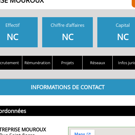
ISE MOUROUX
Effectif
Chiffre d'affaires
Capital
NC
NC
NC
crutement
Rémunération
Projets
Réseaux
Infos juri
INFORMATIONS DE CONTACT
ordonnées
TREPRISE MOUROUX