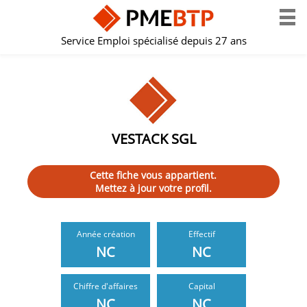
Service Emploi spécialisé depuis 27 ans
VESTACK SGL
Cette fiche vous appartient.
Mettez à jour votre profil.
Année création
Effectif
NC
NC
Chiffre d'affaires
Capital
NC
NC