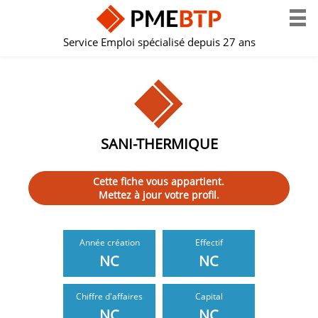
Service Emploi spécialisé depuis 27 ans
SANI-THERMIQUE
Cette fiche vous appartient.
Mettez à jour votre profil.
Année création
Effectif
NC
NC
Chiffre d'affaires
Capital
NC
NC