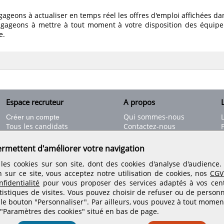
geons à actualiser en temps réel les offres d'emploi affichées da
gageons à mettre à tout moment à votre disposition des équip
e.
Espace recruteur
A propos
L
Qui sommes-nous
Créer un compte
Tous les candidats
Contactez-nous
Déposer une annonce
Nos partenaires
C
Déposer une offre de stage
Informations légales
ermettent d'améliorer votre navigation
Nos tarifs
Conditions générales
les cookies sur son site, dont des cookies d'analyse d'audience
Rejoignez nos équipes
n sur ce site, vous acceptez notre utilisation de cookies, nos
CGV
fidentialité
pour vous proposer des services adaptés à vos centr
tistiques de visites.
Vous pouvez choisir de refuser ou de personn
Retrouvez-nous sur les réseaux sociaux
 le bouton "Personnaliser". Par ailleurs, vous pouvez à tout momen
 "Paramètres des cookies" situé en bas de page.