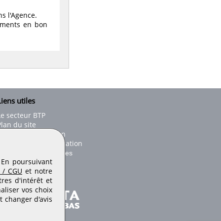
ns l'Agence.
ements en bon
iens utiles
Le secteur BTP
Plan du site
onseils d'utilisation
Conditions de publication
Paramètres des cookies
. En poursuivant
 / CGU
et notre
es d'intérêt et
aliser vos choix
t changer d'avis