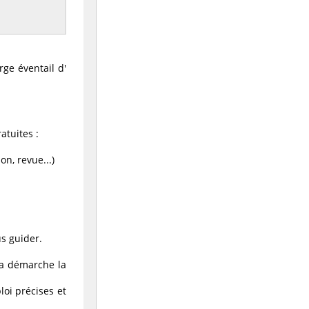
ge éventail d'
atuites :
n, revue...)
s guider.
la démarche la
loi précises et