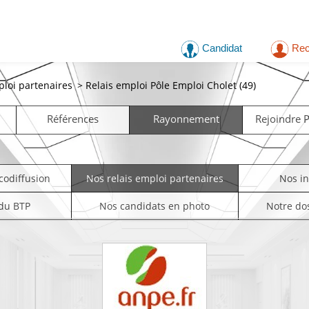
Candidat
Rec
ploi partenaires
>
Relais emploi Pôle Emploi Cholet (49)
Références
Rayonnement
Rejoindre
codiffusion
Nos relais emploi partenaires
Nos i
 du BTP
Nos candidats en photo
Notre do