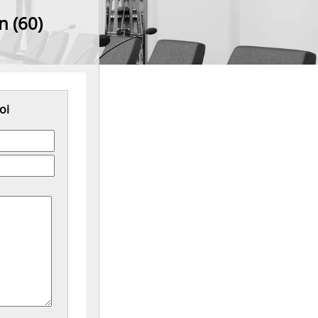
n (60)
oi