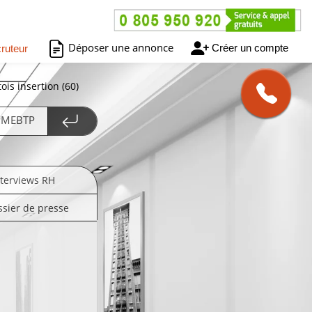
Déposer une annonce
Créer un compte
ruteur
ois insertion (60)
 PMEBTP
nterviews RH
ssier de presse