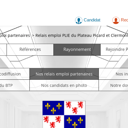
Candidat
Rec
ploi partenaires
>
Relais emploi PLIE du Plateau Picard et Clermont
Références
Rayonnement
Rejoindre
codiffusion
Nos relais emploi partenaires
Nos i
 du BTP
Nos candidats en photo
Notre do