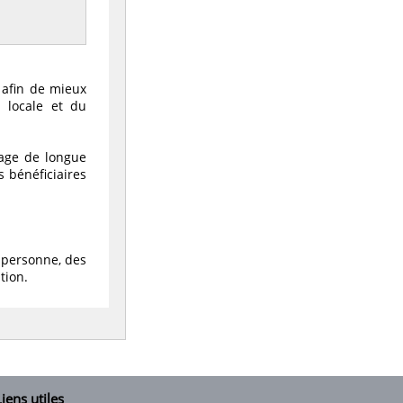
 afin de mieux
 locale et du
mage de longue
s bénéficiaires
a personne, des
tion.
iens utiles