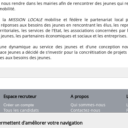
nous rendre dans les mairies afin de rencontrer des jeunes qui r
mobilité.
 la
MISSION LOCALE
mobilise et fédère le partenariat local 
es réponses aux besoins des jeunes en rencontrant les élus, les re
territoriales, les services de l'Etat, les associations concernées par
s jeunes, les partenaires économiques et sociaux et les entreprises.
d'une dynamique au service des jeunes et d'une conception nov
pace Jeunes a décidé de s'investir pour la concrétisation de projet
les aux besoins des jeunes.
Espace recruteur
A propos
L
Qui sommes-nous
Créer un compte
Tous les candidats
Contactez-nous
Déposer une annonce
Nos partenaires
C
Déposer une offre de stage
Informations légales
ermettent d'améliorer votre navigation
Nos tarifs
Conditions générales