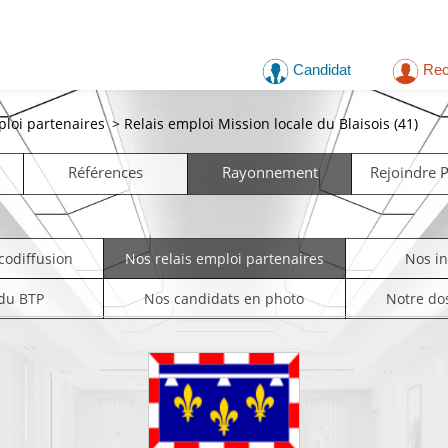
Candidat
Rec
ploi partenaires
>
Relais emploi Mission locale du Blaisois (41)
Références
Rayonnement
Rejoindre
codiffusion
Nos relais emploi partenaires
Nos i
 du BTP
Nos candidats en photo
Notre do