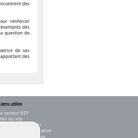
encontrent des
pour renforcer
présentants des
 la question de
atrice de ses
s apportant des
iens utiles
Le secteur BTP
Plan du site
onseils d'utilisation
Conditions de publication
Paramètres des cookies