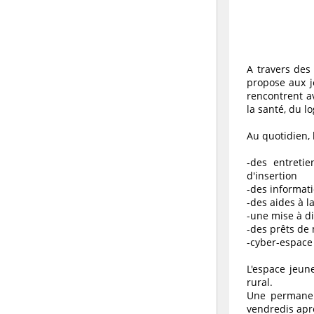
A travers des 
propose aux j
rencontrent a
la santé, du lo
Au quotidien, 
-des entretie
d'insertion
-des informati
-des aides à l
-une mise à di
-des prêts de 
-cyber-espace 
L'espace jeun
rural.
Une permanen
vendredis apr