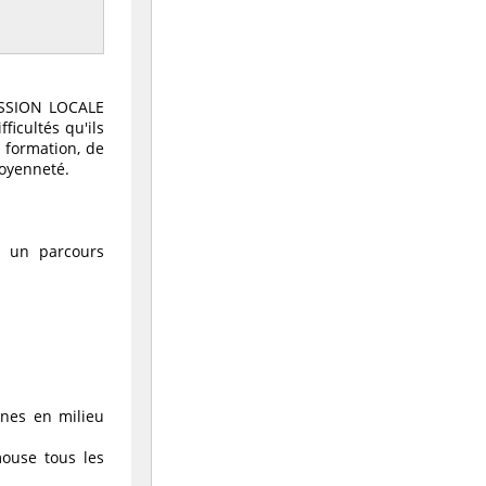
 MISSION LOCALE
icultés qu'ils
 formation, de
toyenneté.
re un parcours
unes en milieu
ouse tous les