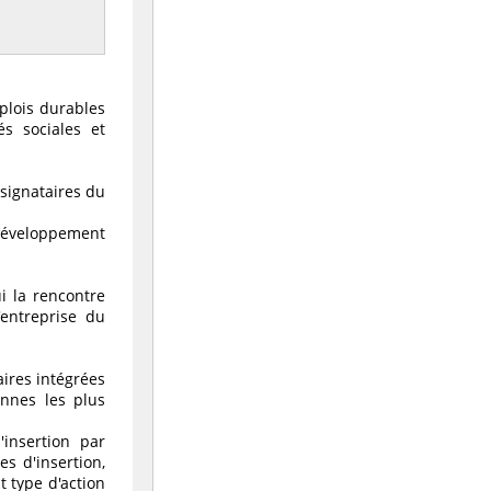
mplois durables
és sociales et
 signataires du
u développement
i la rencontre
entreprise du
ires intégrées
onnes les plus
'insertion par
es d'insertion,
t type d'action