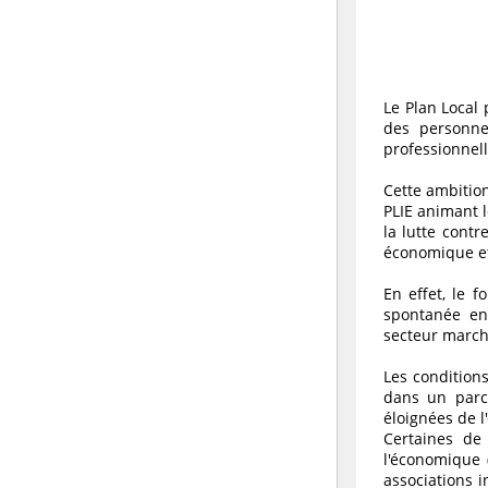
Le Plan Local 
des personnes
professionnell
Cette ambition
PLIE animant l
la lutte contr
économique et
En effet, le 
spontanée en
secteur marc
Les condition
dans un parco
éloignées de l
Certaines de 
l'économique (
associations i