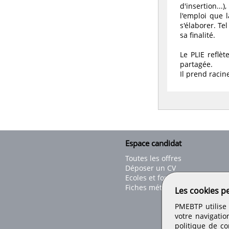
d'insertion..
l'emploi que 
s'élaborer. Tel
sa finalité.
Le PLIE reflèt
partagée.
Il prend racine
Espace candidat
Toutes les offres
Déposer un CV
Ecoles et formations
Fiches métiers
Les cookies p
PMEBTP utilise 
votre navigatio
politique de con