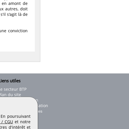
st en amont de
x autres, doit
il s'agit là de
 une conviction
iens utiles
Le secteur BTP
Plan du site
onseils d'utilisation
Conditions de publication
Paramètres des cookies
. En poursuivant
 / CGU
et notre
es d'intérêt et