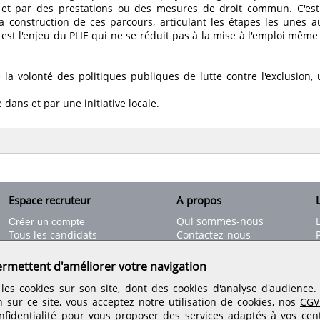
.), et par des prestations ou des mesures de droit commun. C'e
la construction de ces parcours, articulant les étapes les unes au
 est l'enjeu du PLIE qui ne se réduit pas à la mise à l'emploi même s'
e la volonté des politiques publiques de lutte contre l'exclusion,
 dans et par une initiative locale.
Espace recruteur
A propos
L
Qui sommes-nous
Créer un compte
Tous les candidats
Contactez-nous
Déposer une annonce
Nos partenaires
C
Déposer une offre de stage
Informations légales
ermettent d'améliorer votre navigation
Nos tarifs
Conditions générales
les cookies sur son site, dont des cookies d'analyse d'audience
Rejoignez nos équipes
n sur ce site, vous acceptez notre utilisation de cookies, nos
CGV
fidentialité
pour vous proposer des services adaptés à vos centr