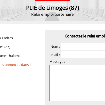
PLIE de Limoges (87)
Relai emploi partenaire
Contactez le relai empl
 Cadres
Nom :
s (87)
Email :
me Thalamis
Message :
 les annonces dans la