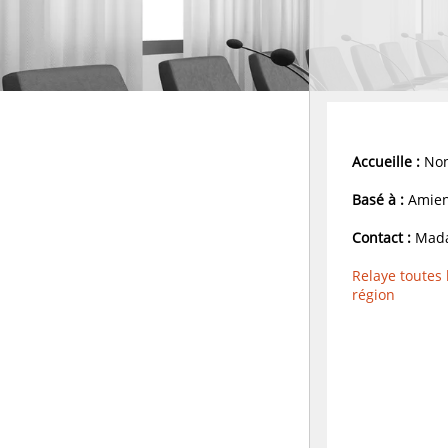
Accueille :
Non
Basé à :
Amien
Contact :
Mada
Relaye toutes
région