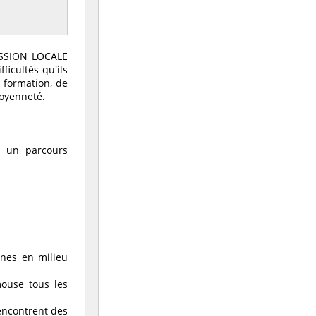
 MISSION LOCALE
icultés qu'ils
 formation, de
toyenneté.
re un parcours
unes en milieu
ouse tous les
encontrent des