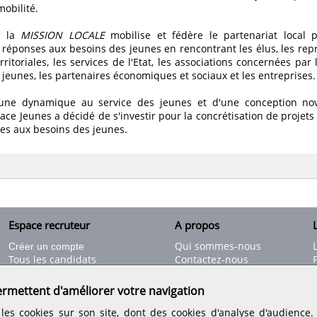
mobilité.
 la
MISSION LOCALE
mobilise et fédère le partenariat local 
es réponses aux besoins des jeunes en rencontrant les élus, les re
territoriales, les services de l'Etat, les associations concernées par
s jeunes, les partenaires économiques et sociaux et les entreprises.
d'une dynamique au service des jeunes et d'une conception nov
pace Jeunes a décidé de s'investir pour la concrétisation de projet
les aux besoins des jeunes.
Espace recruteur
A propos
L
Qui sommes-nous
Créer un compte
Tous les candidats
Contactez-nous
Déposer une annonce
Nos partenaires
C
Déposer une offre de stage
Informations légales
ermettent d'améliorer votre navigation
Nos tarifs
Conditions générales
les cookies sur son site, dont des cookies d'analyse d'audience
Rejoignez nos équipes