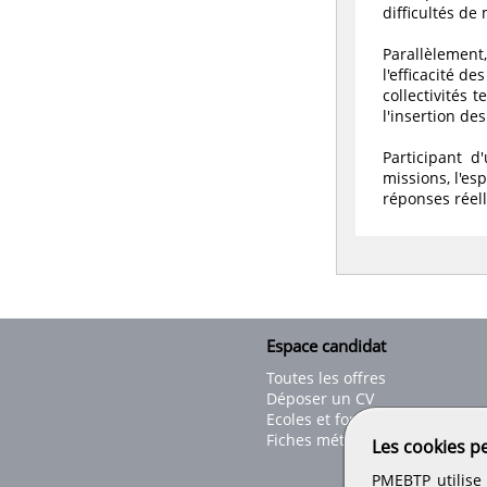
difficultés de 
Parallèlement,
l'efficacité d
collectivités 
l'insertion de
Participant 
missions, l'es
réponses réel
Espace candidat
Toutes les offres
Déposer un CV
Ecoles et formations
Fiches métiers
Les cookies p
PMEBTP utilise 