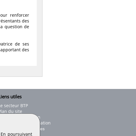
pour renforcer
présentants des
 la question de
atrice de ses
s apportant des
iens utiles
Le secteur BTP
Plan du site
onseils d'utilisation
Conditions de publication
Paramètres des cookies
. En poursuivant