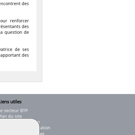
encontrent des
pour renforcer
présentants des
 la question de
atrice de ses
s apportant des
iens utiles
Le secteur BTP
Plan du site
onseils d'utilisation
Conditions de publication
Paramètres des cookies