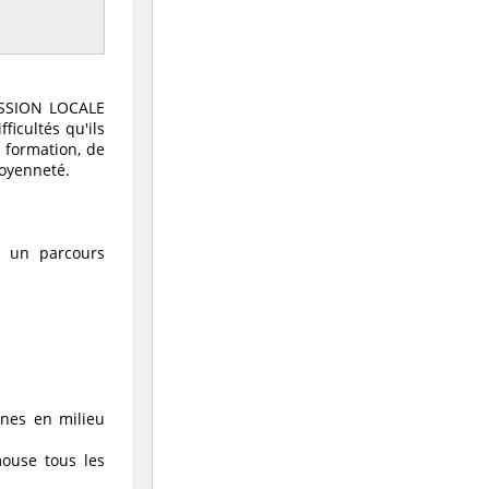
 MISSION LOCALE
icultés qu'ils
 formation, de
toyenneté.
re un parcours
unes en milieu
ouse tous les