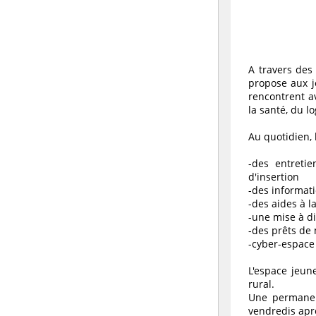
A travers des 
propose aux j
rencontrent a
la santé, du lo
Au quotidien, 
-des entretie
d'insertion
-des informati
-des aides à l
-une mise à di
-des prêts de 
-cyber-espace 
L'espace jeun
rural.
Une permanen
vendredis apr