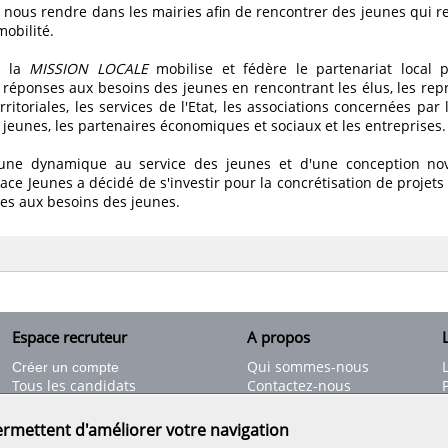
nous rendre dans les mairies afin de rencontrer des jeunes qui r
mobilité.
 la
MISSION LOCALE
mobilise et fédère le partenariat local 
es réponses aux besoins des jeunes en rencontrant les élus, les re
territoriales, les services de l'Etat, les associations concernées par
s jeunes, les partenaires économiques et sociaux et les entreprises.
d'une dynamique au service des jeunes et d'une conception nov
pace Jeunes a décidé de s'investir pour la concrétisation de projet
les aux besoins des jeunes.
Espace recruteur
A propos
L
Qui sommes-nous
Créer un compte
Tous les candidats
Contactez-nous
Déposer une annonce
Nos partenaires
C
Déposer une offre de stage
Informations légales
ermettent d'améliorer votre navigation
Nos tarifs
Conditions générales