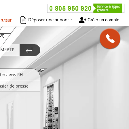
Déposer une annonce
Créer un compte
ruteur
83)
 PMEBTP
nterviews RH
ssier de presse