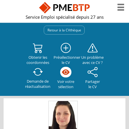
Service Emploi spécialisé depuis 27 ans
Retour à la CVthèque
Obtenir les
Présélectionner
Un problème
coordonnées
le CV
avec ce CV ?
Demande de
Partager
Voir votre
réactualisation
le CV
sélection