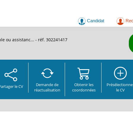
Candidat
Rec
le ou assistanc...
- réf. 302241417
Demande de
Obtenir les
Présélectionne
Partager
le CV
réactualisation
coordonnées
le CV