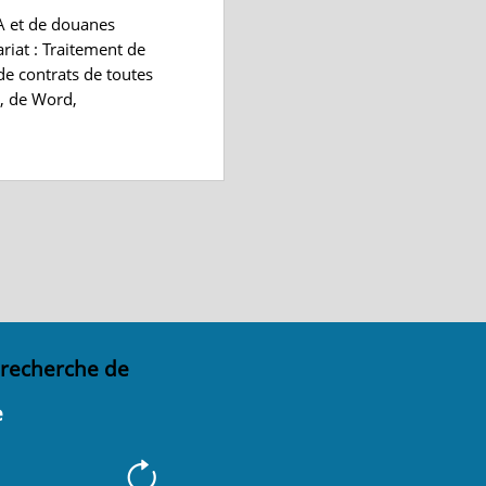
VA et de douanes
riat : Traitement de
de contrats de toutes
el, de Word,
 recherche de
e