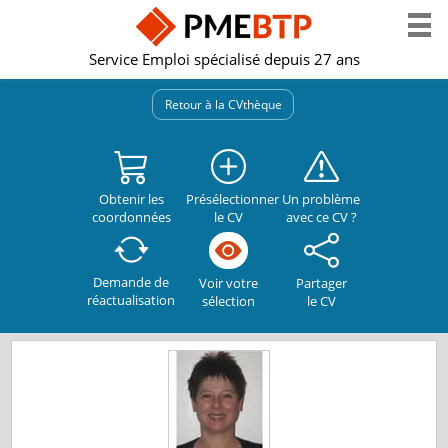
Service Emploi spécialisé depuis 27 ans
Retour à la CVthèque
Obtenir les
Présélectionner
Un problème
coordonnées
le CV
avec ce CV ?
Demande de
Partager
Voir votre
réactualisation
le CV
sélection