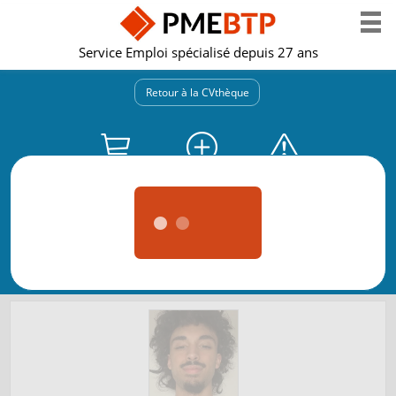
Service Emploi spécialisé depuis 27 ans
Retour à la CVthèque
Obtenir les
Présélectionner
Un problème
coordonnées
le CV
avec ce CV ?
Demande de
Partager
Voir votre
réactualisation
le CV
sélection