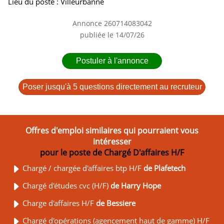
Lieu du poste : Villeurbanne
Annonce 260714083042
publiée le 14/07/26
Postuler à l'annonce
Poser jusqu'à 5 questions directement au recruteur
Offres d'emploi similaires qui pourraient vous
intéresser
pour le poste de Chargé D'affaires H/F
Chargé / chargée d'affaires btp H/F
de Plafetech
Chargé d'études cvc (H/F)
de Harry Hope
Charge d'affaires H/F
de Bessiere
Chargé d'opérations (agencement haut de gamme) H/F