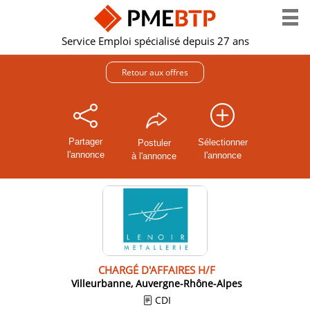
Service Emploi spécialisé depuis 27 ans
Retour aux offres
Partager
Sélectionner
Postuler
l'annonce
l'annonce
à l'annonce
CHARGÉ D'AFFAIRES H/F
Villeurbanne, Auvergne-Rhône-Alpes
CDI