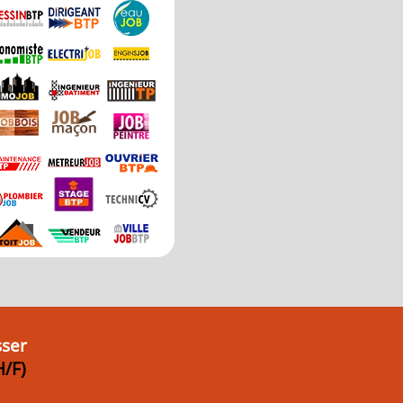
sser
H/F)