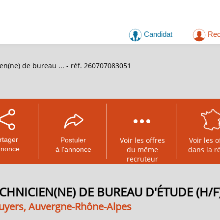
Candidat
Rec
n(ne) de bureau ... - réf. 260707083051
rtager
Voir les offres
Voir les o
Postuler
nnonce
du même
dans la r
à l'annonce
recruteur
CHNICIEN(NE) DE BUREAU D'ÉTUDE (H/F
luyers, Auvergne-Rhône-Alpes