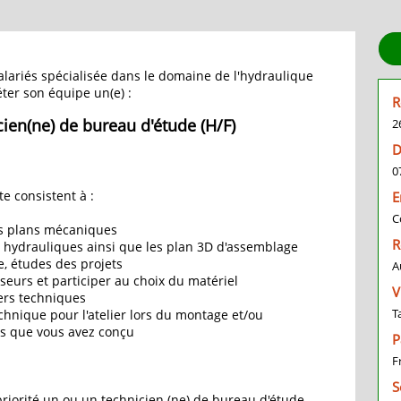
ariés spécialisée dans le domaine de l'hydraulique
er son équipe un(e) :
R
ien(ne) de bureau d'étude (H/F)
2
D
0
e consistent à :
E
C
des plans mécaniques
R
 hydrauliques ainsi que les plan 3D d'assemblage
ge, études des projets
A
seurs et participer au choix du matériel
V
iers techniques
T
chnique pour l'atelier lors du montage et/ou
es que vous avez conçu
P
F
S
iorité un ou un technicien (ne) de bureau d'étude