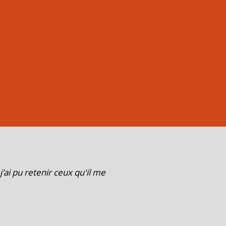
j'ai pu retenir ceux qu'il me
" Bonjour M. Vittet, 
réception, N. Assist