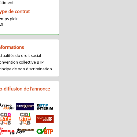
âtiment
ype de contrat
emps plein
DI
nformations
tualités du droit social
onvention collective BTP
rincipe de non discrimination
o-diffusion de l'annonce