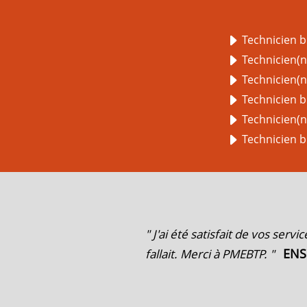
Technicien b
Technicien(n
Technicien(ne
Technicien b
Technicien(
Technicien bu
" J'ai été satisfait de vos serv
ENS
fallait. Merci à PMEBTP. "