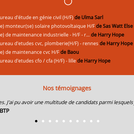
ureau d'étude en génie civil (H/F)
de Ulma Sarl
e) monteur(se) solaire photovoltaique H/F
de Sas Watt Else
) de maintenance industrielle - H/F - r...
de Harry Hope
ureau d'etudes cvc, plomberie(H/F) - rennes
de Harry Hope
ne) de maintenance cvc H/F
de Baou
reau d'etudes cfo / cfa (H/F) - lille
de Harry Hope
Nos témoignages
ices. J'ai pu avoir une multitude de candidats parmi lesquels 
BTP