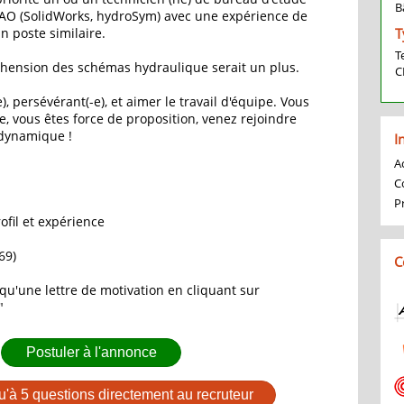
B
 CAO (SolidWorks, hydroSym) avec une expérience de
 poste similaire.
T
T
éhension des schémas hydraulique serait un plus.
C
), persévérant(-e), et aimer le travail d'équipe. Vous
e, vous êtes force de proposition, venez rejoindre
 dynamique !
I
Ac
C
P
fil et expérience
69)
C
qu'une lettre de motivation en cliquant sur
"
Postuler à l'annonce
u'à 5 questions directement au recruteur