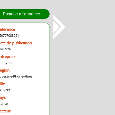
Postuler à l'annonce
éférence
60707083051
ate de publication
7/07/26
ntreprise
ophyma
égion
uvergne-Rhône-Alpes
ille
aluyers
ays
rance
ecteur