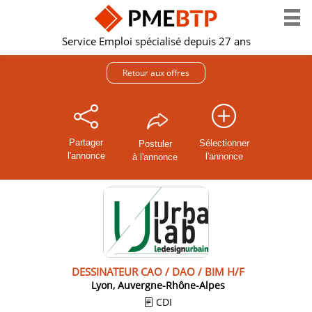
Service Emploi spécialisé depuis 27 ans
Retour aux offres
Partager
Sélectionner
Postuler
l'annonce
l'annonce
à l'annonce
DESSINATEUR CAO / DAO / BIM H/F
Lyon, Auvergne-Rhône-Alpes
CDI