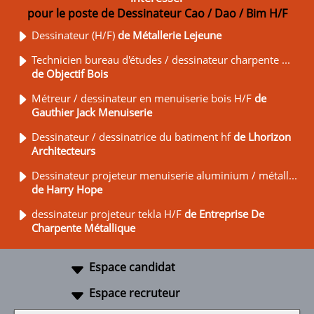
pour le poste de Dessinateur Cao / Dao / Bim H/F
Dessinateur (H/F)
de Métallerie Lejeune
Technicien bureau d'études / dessinateur charpente ...
de Objectif Bois
Métreur / dessinateur en menuiserie bois H/F
de
Gauthier Jack Menuiserie
Dessinateur / dessinatrice du batiment hf
de Lhorizon
Architecteurs
Dessinateur projeteur menuiserie aluminium / métall...
de Harry Hope
dessinateur projeteur tekla H/F
de Entreprise De
Charpente Métallique
Espace candidat
Espace recruteur