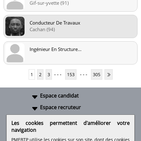
Gif-sur-yvette (91)
Conducteur De Travaux
Cachan (94)
Ingénieur En Structure
...
- - -
- - -
1
2
3
153
305
Espace candidat
Espace recruteur
A propos
Les cookies permettent d'améliorer votre
navigation
Liens utiles
PMEBTP utilise les cookies sur son site, dont des cookies