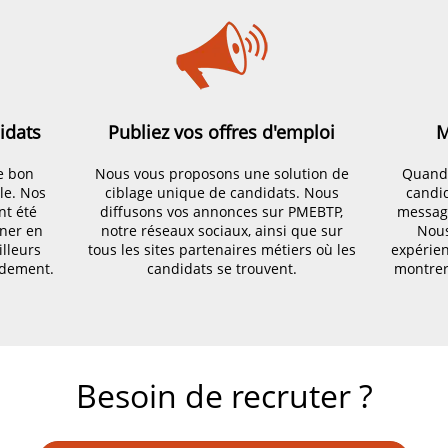
idats
Publiez vos offres d'emploi
M
e bon
Nous vous proposons une solution de
Quand i
le. Nos
ciblage unique de candidats. Nous
candid
nt été
diffusons vos annonces sur PMEBTP,
message
gner en
notre réseaux sociaux, ainsi que sur
Nous
illeurs
tous les sites partenaires métiers où les
expérie
idement.
candidats se trouvent.
montrer
Besoin de recruter ?