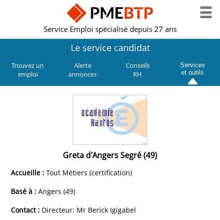
Service Emploi spécialisé depuis 27 ans
Le service candidat
Trouvez un
Alerte
Conseils
Services
et outils
emploi
annonces
RH
Greta d'Angers Segré (49)
Accueille :
Tout Métiers (certification)
Basé à :
Angers (49)
Contact :
Directeur: Mr Berick Igigabel