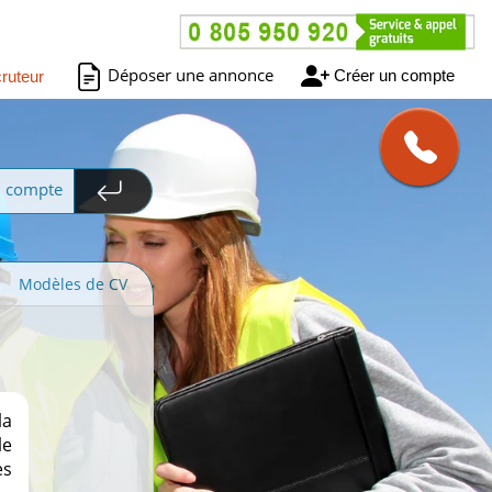
Déposer une annonce
Créer un compte
ruteur
n compte
Modèles de CV
la
le
es