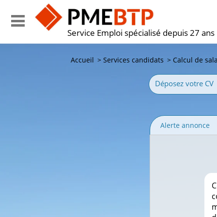
Service Emploi spécialisé depuis 27 ans
Accueil
>
Services candidats
>
Calcul de sal
Déposez votre CV
Alerte annonce
C
c
m