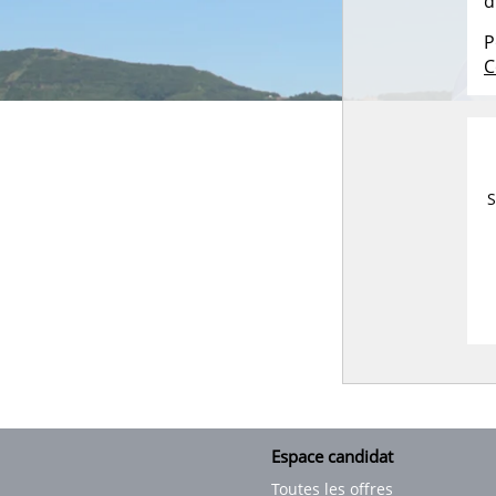
d
P
C
S
Espace candidat
Toutes les offres