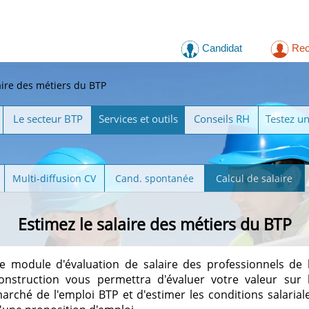
Candidat
Rec
aire des métiers du BTP
Le secteur BTP
Services et outils
Conseils RH
Testez u
Multi-diffusion CV
Cand. spontanée
Calcul de salaire
Estimez le salaire des métiers du BTP
e module d'évaluation de salaire des professionnels de 
onstruction vous permettra d'évaluer votre valeur sur 
arché de l'emploi BTP et d'estimer les conditions salarial