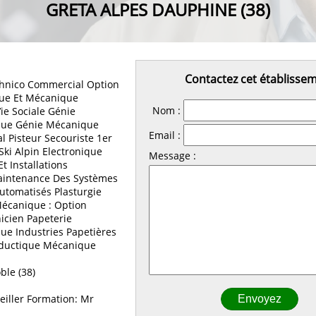
GRETA ALPES DAUPHINE (38)
Contactez cet établisse
hnico Commercial Option
que Et Mécanique
Nom :
Vie Sociale Génie
que Génie Mécanique
Email :
l Pisteur Secouriste 1er
Ski Alpin Electronique
Message :
 Installations
aintenance Des Systèmes
tomatisés Plasturgie
écanique : Option
icien Papeterie
que Industries Papetières
oductique Mécanique
le (38)
iller Formation: Mr