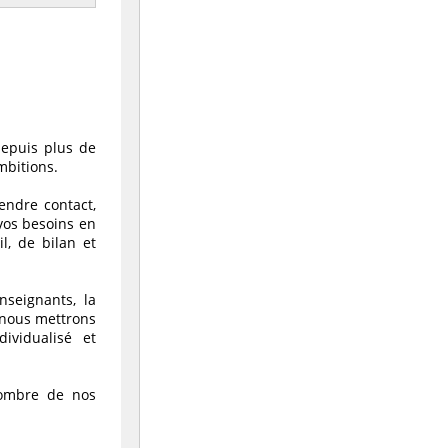
depuis plus de
mbitions.
endre contact,
 vos besoins en
l, de bilan et
seignants, la
e nous mettrons
ividualisé et
nombre de nos