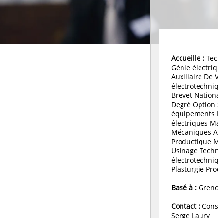
Accueille :
Tec
Génie électri
Auxiliaire De 
électrotechni
Brevet Nationa
Degré Option 
équipements Et
électriques M
Mécaniques Au
Productique M
Usinage Techn
électrotechni
Plasturgie Pr
Basé à :
Grenob
Contact :
Conse
Serge Laury