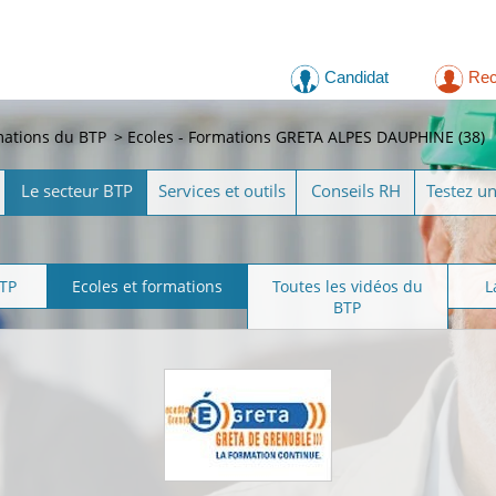
Candidat
Rec
mations du BTP
>
Ecoles - Formations GRETA ALPES DAUPHINE (38)
Le secteur BTP
Services et outils
Conseils RH
Testez u
BTP
Ecoles et formations
Toutes les vidéos du
L
BTP