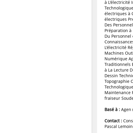
à L'électricité
Technologique
électriques à
électriques Pr
Des Personnel
Préparation à 
Du Personnel 
Connaissances
L'électricité R
Machines Out
Numérique App
Traditionnels 
à La Lecture D
Dessin Techn
Topographie 
Technologique
Maintenance P
fraiseur Soud
Basé à :
Agen (
Contact :
Conse
Pascal Lemoin