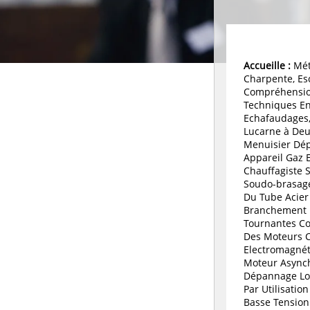
Accueille :
Mét
Charpente, Esc
Compréhensio
Techniques E
Echafaudages,
Lucarne à Deu
Menuisier Dé
Appareil Gaz E
Chauffagiste 
Soudo-brasage
Du Tube Acier
Branchement 
Tournantes C
Des Moteurs C
Electromagné
Moteur Async
Dépannage Log
Par Utilisatio
Basse Tension 