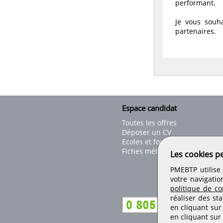
performant.
Je vous souh
partenaires.
Espace candidat
Toutes les offres
Déposer un CV
Ecoles et formations
Fiches métiers
Les cookies p
PMEBTP utilise 
votre navigatio
politique de con
réaliser des sta
en cliquant sur
en cliquant sur