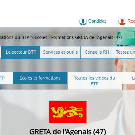
Candidat
Rec
mations du BTP
>
Ecoles - Formations GRETA de l'Agenais (47)
Le secteur BTP
Services et outils
Conseils RH
Testez u
BTP
Ecoles et formations
Toutes les vidéos du
L
BTP
GRETA de l'Agenais (47)