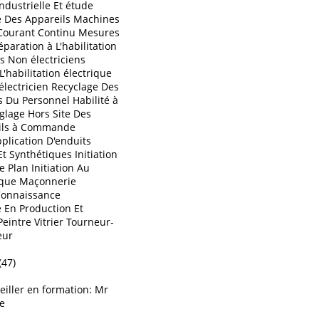
 Industrielle Et étude
 Des Appareils Machines
 Courant Continu Mesures
éparation à L'habilitation
s Non électriciens
L'habilitation électrique
électricien Recyclage Des
 Du Personnel Habilité à
églage Hors Site Des
ils à Commande
lication D'enduits
Et Synthétiques Initiation
e Plan Initiation Au
ique Maçonnerie
Connaissance
 En Production Et
eintre Vitrier Tourneur-
eur
47)
iller en formation: Mr
e