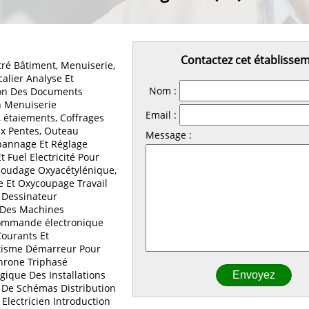
Contactez cet établisse
ré Bâtiment, Menuiserie,
alier Analyse Et
Nom :
n Des Documents
n Menuiserie
Email :
 étaiements, Coffrages
x Pentes, Outeau
Message :
pannage Et Réglage
t Fuel Electricité Pour
Soudage Oxyacétylénique,
 Et Oxycoupage Travail
 Dessinateur
Des Machines
ommande électronique
ourants Et
tisme Démarreur Pour
hrone Triphasé
ique Des Installations
n De Schémas Distribution
Electricien Introduction