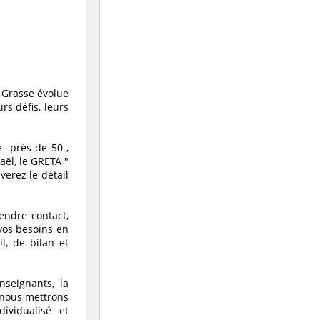
 Grasse évolue
rs défis, leurs
 -près de 50-,
aël, le GRETA "
erez le détail
endre contact,
 vos besoins en
l, de bilan et
seignants, la
e nous mettrons
ividualisé et