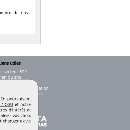
nombre de nos
iens utiles
Le secteur BTP
Plan du site
onseils d'utilisation
Conditions de publication
Paramètres des cookies
. En poursuivant
 / CGU
et notre
es d'intérêt et
aliser vos choix
t changer d'avis