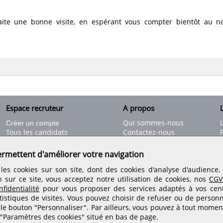
aite une bonne visite, en espérant vous compter bientôt au 
Espace recruteur
A propos
L
Qui sommes-nous
Créer un compte
Tous les candidats
Contactez-nous
Déposer une annonce
Nos partenaires
C
Déposer une offre de stage
Informations légales
ermettent d'améliorer votre navigation
Nos tarifs
Conditions générales
les cookies sur son site, dont des cookies d'analyse d'audience
Rejoignez nos équipes
n sur ce site, vous acceptez notre utilisation de cookies, nos
CGV
fidentialité
pour vous proposer des services adaptés à vos centr
tistiques de visites.
Vous pouvez choisir de refuser ou de personn
Retrouvez-nous sur les réseaux sociaux
 le bouton "Personnaliser". Par ailleurs, vous pouvez à tout momen
 "Paramètres des cookies" situé en bas de page.