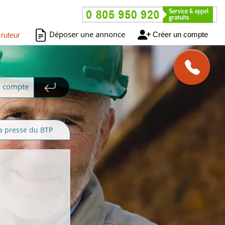
Déposer une annonce
Créer un compte
ruteur
)
n compte
a presse du BTP