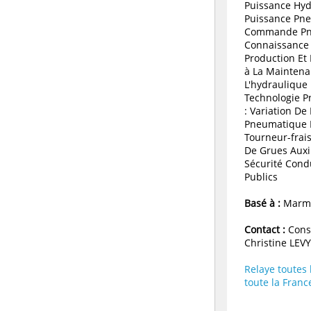
Puissance Hyd
Puissance Pne
Commande Pn
Connaissance
Production Et
à La Maintenan
L'hydraulique 
Technologie P
: Variation D
Pneumatique 
Tourneur-frai
De Grues Auxil
Sécurité Cond
Publics
Basé à :
Marma
Contact :
Conse
Christine LEVY
Relaye toutes
toute la Franc