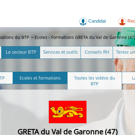
Candidat
Rec
mations du BTP
>
Ecoles - Formations GRETA du Val de Garonne (47
Le secteur BTP
Services et outils
Conseils RH
Testez u
BTP
Ecoles et formations
Toutes les vidéos du
L
BTP
GRETA du Val de Garonne (47)