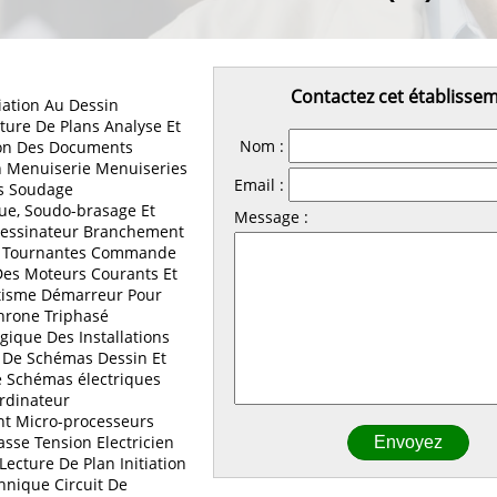
Contactez cet établisse
iation Au Dessin
ture De Plans Analyse Et
Nom :
n Des Documents
 Menuiserie Menuiseries
Email :
es Soudage
ue, Soudo-brasage Et
Message :
essinateur Branchement
 Tournantes Commande
Des Moteurs Courants Et
tisme Démarreur Pour
hrone Triphasé
ique Des Installations
n De Schémas Dessin Et
 Schémas électriques
Ordinateur
t Micro-processeurs
asse Tension Electricien
 Lecture De Plan Initiation
hnique Circuit De