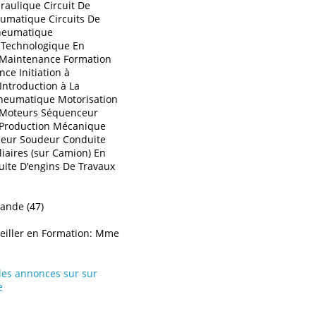
raulique Circuit De
umatique Circuits De
eumatique
 Technologique En
 Maintenance Formation
ce Initiation à
Introduction à La
neumatique Motorisation
e Moteurs Séquenceur
Production Mécanique
seur Soudeur Conduite
iaires (sur Camion) En
uite D'engins De Travaux
nde (47)
iller en Formation: Mme
 les annonces sur sur
e