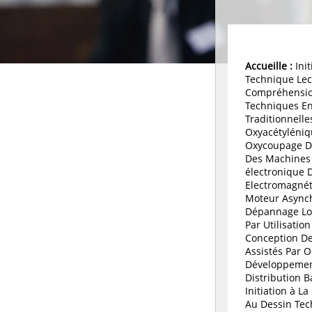
Accueille :
Init
Technique Lec
Compréhensio
Techniques En
Traditionnell
Oxyacétyléniq
Oxycoupage D
Des Machines
électronique 
Electromagné
Moteur Async
Dépannage Log
Par Utilisatio
Conception De
Assistés Par 
Développemen
Distribution B
Initiation à La
Au Dessin Tec