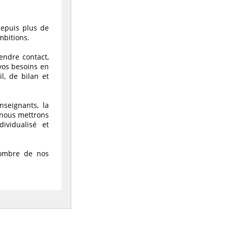
depuis plus de
mbitions.
endre contact,
 vos besoins en
l, de bilan et
seignants, la
e nous mettrons
ividualisé et
nombre de nos