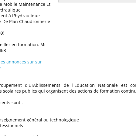
ue Mobile Maintenance Et
draulique
ent à L'hydraulique
e De Plan Chaudronnerie
09)
iller en formation: Mr
IER
 les annonces sur sur
e
oupement d'ETAblissements de l'Education Nationale est c
 scolaires publics qui organisent des actions de formation contin
ents sont :
enseignement général ou technologique
ofessionnels