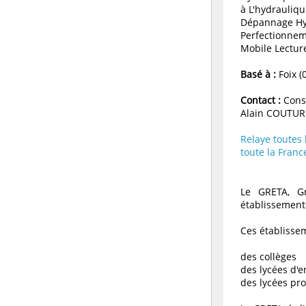
à L'hydrauliq
Dépannage Hy
Perfectionnem
Mobile Lectur
Basé à :
Foix (
Contact :
Conse
Alain COUTUR
Relaye toutes
toute la Franc
Le GRETA, Gr
établissements
Ces établissem
des collèges
des lycées d'
des lycées pr