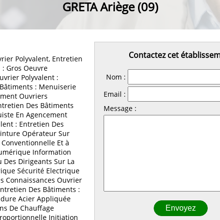
GRETA Ariège (09)
Contactez cet établisse
ier Polyvalent, Entretien
 : Gros Oeuvre
Nom :
vrier Polyvalent :
 Bâtiments : Menuiserie
Email :
timent Ouvriers
ntretien Des Bâtiments
Message :
uiste En Agencement
lent : Entretien Des
einture Opérateur Sur
 Conventionnelle Et à
mérique Information
 Des Dirigeants Sur La
rique Sécurité Electrique
es Connaissances Ouvrier
Entretien Des Bâtiments :
dure Acier Appliquée
ions De Chauffage
oportionnelle Initiation