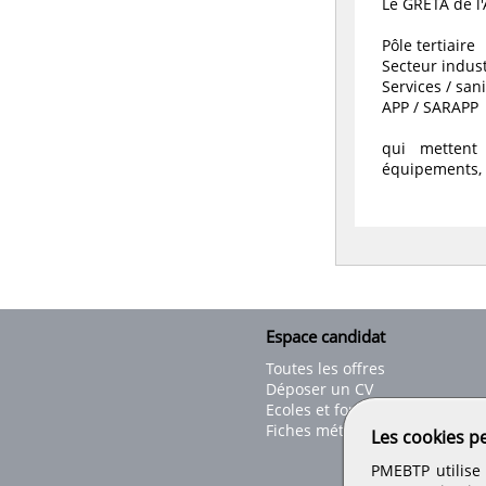
Le GRETA de l'
Pôle tertiaire
Secteur industr
Services / sani
APP / SARAPP
qui mettent 
équipements, 
Espace candidat
Toutes les offres
Déposer un CV
Ecoles et formations
Fiches métiers
Les cookies p
PMEBTP utilise 