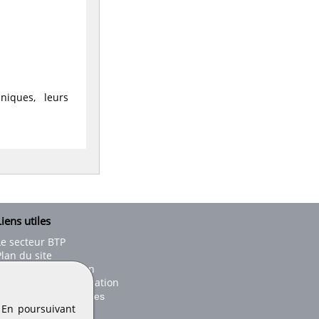
niques, leurs
iens utiles
Le secteur BTP
Plan du site
onseils d'utilisation
Conditions de publication
Paramètres des cookies
. En poursuivant