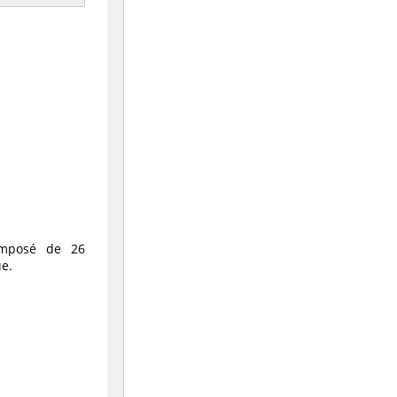
omposé de 26
ue.