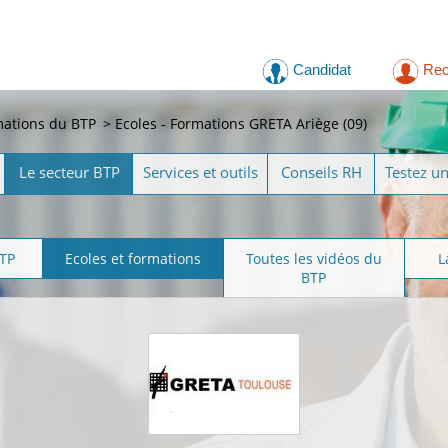
Candidat
Rec
mations du BTP
>
Ecoles - Formations GRETA Ariège (09)
Le secteur BTP
Services et outils
Conseils RH
Testez u
BTP
Ecoles et formations
Toutes les vidéos du
L
BTP