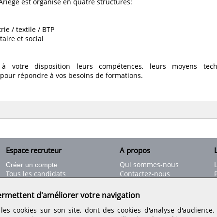
Ariège est organisé en quatre structures:
ie / textile / BTP
taire et social
à votre disposition leurs compétences, leurs moyens tech
pour répondre à vos besoins de formations.
Espace recruteur
A propos
L
Qui sommes-nous
Créer un compte
Tous les candidats
Contactez-nous
Déposer une annonce
Nos partenaires
C
Déposer une offre de stage
Informations légales
ermettent d'améliorer votre navigation
Nos tarifs
Conditions générales
les cookies sur son site, dont des cookies d'analyse d'audience
Rejoignez nos équipes