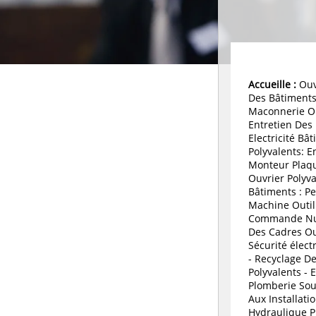
Accueille :
Ouvr
Des Bâtiments
Maconnerie Ou
Entretien Des
Electricité Bâ
Polyvalents: E
Monteur Plaq
Ouvrier Polyva
Bâtiments : P
Machine Outil
Commande Nu
Des Cadres Ou
Sécurité élect
- Recyclage D
Polyvalents - 
Plomberie Sou
Aux Installat
Hydraulique Pr