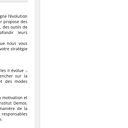
ne l'évolution
ur propose des
, des outils de
fondir leurs
 que nous vous
votre stratégie
es il évolue -,
encher sur la
et des modes
a motivation et
nstitut Demos,
 manière de la
e responsables
e.