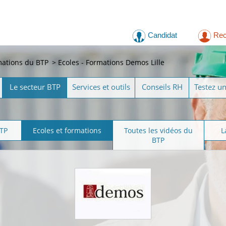
Candidat
Rec
mations du BTP
>
Ecoles - Formations Demos Lille
Le secteur BTP
Services et outils
Conseils RH
Testez u
BTP
Ecoles et formations
Toutes les vidéos du
L
BTP