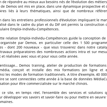
 de répondre au mieux aux besoins nés de l'évolution des métiers,
de Demos ont mis en place, dans une dynamique prospective et o
ires liés à leurs thématiques, ainsi que de nombreux référen
on dans les entretiens professionnels d'évolution impliquant le m
alisé dans le cadre du plan et du DIF ont permis la construction d
ngulaire Emploi-Individu-Compétences.
te relation Emploi-Individu-Compétences guide la conception de
 organisée par Demos, en particulier celle des 1 500 program
ses - dont 200 nouveaux - que vous trouverez dans notre catalo
 travaux préparatoires des nombreuses actions intra et sur mesu
 et réalisées avec vous et pour vous cette année.
ntissage… Demos training, atelier de production de formations
imédia, conçoit et installe des mix formations (en ligne et e
nsi les modes de formation traditionnels. A titre d'exemple, 40 00
ire se sont connectées cette année à la base de données MédiaC
sation pour être commercialisée sur le marché chinois.
 ce site, en temps réel, l'ensemble des services et solutions
 développer vos savoirs et savoir-faire ou pour mettre en oeuvre 
umaines.