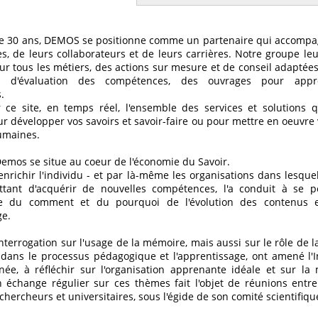
e 30 ans, DEMOS se positionne comme un partenaire qui accompag
es, de leurs collaborateurs et de leurs carrières. Notre groupe le
r tous les métiers, des actions sur mesure et de conseil adaptées
et d'évaluation des compétences, des ouvrages pour appro
.
 ce site, en temps réel, l'ensemble des services et solutions
 développer vos savoirs et savoir-faire ou pour mettre en oeuvre 
umaines.
Demos se situe au coeur de l'économie du Savoir.
enrichir l'individu - et par là-même les organisations dans lesquell
ttant d'acquérir de nouvelles compétences, l'a conduit à se p
e du comment et du pourquoi de l'évolution des contenus 
ge.
errogation sur l'usage de la mémoire, mais aussi sur le rôle de l
dans le processus pédagogique et l'apprentissage, ont amené l'I
née, à réfléchir sur l'organisation apprenante idéale et sur la
n échange régulier sur ces thèmes fait l'objet de réunions entr
 chercheurs et universitaires, sous l'égide de son comité scientifiqu