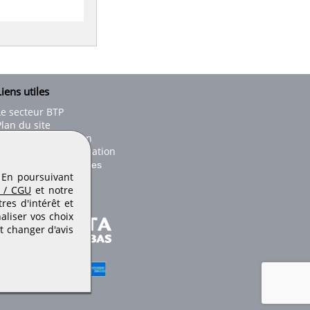
iens utiles
Le secteur BTP
Plan du site
onseils d'utilisation
Conditions de publication
Paramètres des cookies
. En poursuivant
 / CGU
et notre
es d'intérêt et
aliser vos choix
t changer d'avis