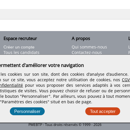
Espace recruteur
A propos
L
Qui sommes-nous
Créer un compte
Tous les candidats
Contactez-nous
Déposer une annonce
Nos partenaires
C
Déposer une offre de stage
Informations légales
ermettent d'améliorer votre navigation
Nos tarifs
Conditions générales
les cookies sur son site, dont des cookies d'analyse d'audience
Rejoignez nos équipes
n sur ce site, vous acceptez notre utilisation de cookies, nos
CGV
fidentialité
pour vous proposer des services adaptés à vos centr
tistiques de visites.
Vous pouvez choisir de refuser ou de personn
Retrouvez-nous sur les réseaux sociaux
 le bouton "Personnaliser". Par ailleurs, vous pouvez à tout momen
 "Paramètres des cookies" situé en bas de page.
Personnaliser
Tout accepter
PMEBTP - Tous droits réservés © 1999 - 2026