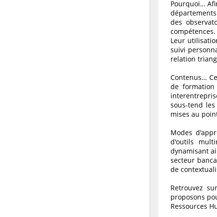
Pourquoi… Afin
départements 
des observato
compétences.
Leur utilisati
suivi personn
relation tria
Contenus… Cet
de formation
interentrepri
sous-tend les
mises au point
Modes d'appre
d'outils mult
dynamisant ai
secteur banca
de contextuali
Retrouvez sur
proposons pour
Ressources H