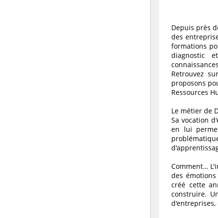
Depuis près d
des entrepris
formations pou
diagnostic 
connaissances
Retrouvez sur
proposons pour
Ressources H
Le métier de 
Sa vocation d'
en lui perme
problématiqu
d'apprentissa
Comment… L'int
des émotions 
créé cette an
construire. U
d'entreprises,